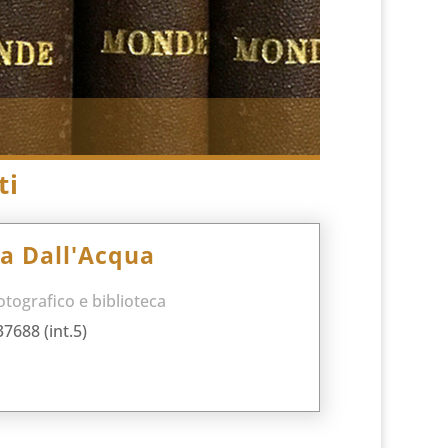
ti
na Dall'Acqua
otografico e biblioteca
37688 (int.5)