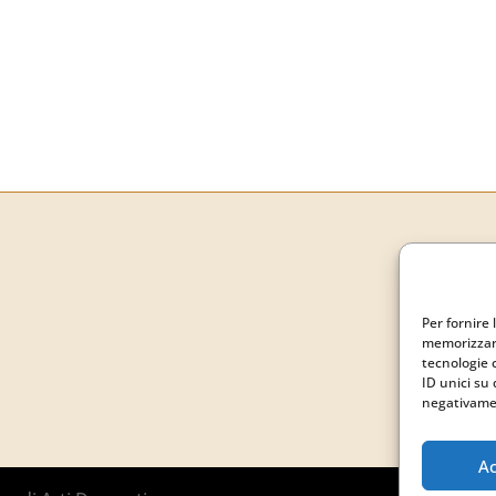
Per fornire 
memorizzare
tecnologie 
ID unici su 
negativamen
Ac