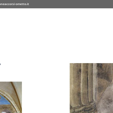
neaccorsi-ometto.it