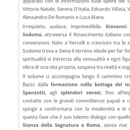
apparato con le informazioni sulle opere del 
Vittorio Natale, Serena D’Italia, Edoardo Villata, 
Alessandra De Romanis e Luca Mana.
Irrequieto, audace, imprevedibile.
Giovanni 
Sodoma
, attraversa il Rinascimento italiano 
convenzioni. Nato a Vercelli e cresciuto tra le 
Sodoma trova a Siena il terreno ideale per far fio
spiritualità si intreccia alla sensualità e ogni f
vibra di una vita propria, sospesa tra realtà e so
Il volume ci accompagna lungo il cammino cre
Bazzi: dalla
formazione nella bottega del m
Spanzotti
, agli
splendori senesi
, fino all’e
contatto con le grandi committenze papali e c
spinge a confrontarsi con la modernità e le nu
questa fase che il suo talento dialoga con quell
Stanza della Segnatura a Roma
, senza mai 