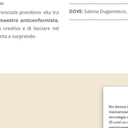
ne.
————————————
DOVE:
Salone Dugentesco, Vi
conosciute prendono vita tra
————————————
maestro anticonformista
,
 creativa e di lasciare nel
nta e sorprende.
Per fornire 
memorizzare
tecnologie 
ID unici su 
negativamen