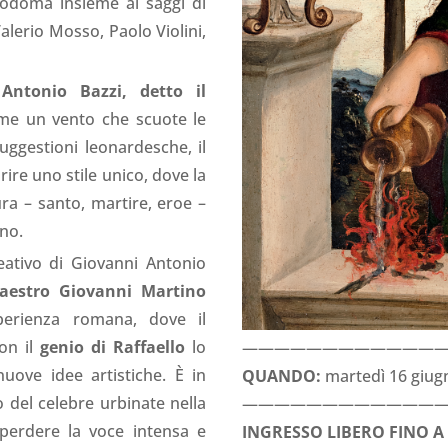
Sodoma insieme ai saggi di
Valerio Mosso, Paolo Violini,
Antonio Bazzi, detto il
come un vento che scuote le
suggestioni leonardesche, il
rire uno stile unico, dove la
igura – santo, martire, eroe –
gno.
ativo di Giovanni Antonio
aestro Giovanni Martino
sperienza romana, dove il
on il
genio di Raffaello
lo
————————————
ove idee artistiche. È in
QUANDO:
martedì 16 giugn
o del celebre urbinate nella
————————————
perdere la voce intensa e
INGRESSO LIBERO FINO A