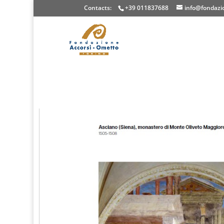
Contacts:
+39 011837688
info@fondazio