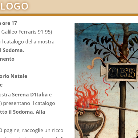
ALOGO
e ore 17
 Galileo Ferraris 91-95)
l catalogo della mostra
il Sodoma.
imento
torio Natale
re
ostra
Serena D’Italia
e
 presentano il catalogo
tto il Sodoma. Alla
40 pagine, raccoglie un ricco